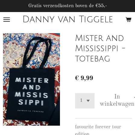
Ga
Gratis verzendkosten boven de €55,-
direct
Danny van Tiggele
naar
de
hoofdinhoud
Mister and
Mississippi -
totebag
€ 9,99
In
winkelwagen
favourite forever tour
edition