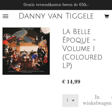
Ga
Gratis verzendkosten boven de €55,-
direct
Danny van Tiggele
naar
de
hoofdinhoud
La Belle
Époque -
Volume I
(Coloured
LP)
€ 14,99
In
winkelwagen