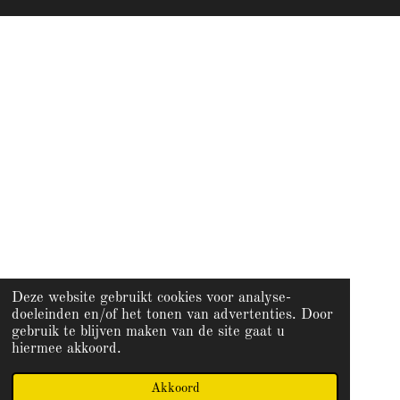
b
a
o
g
o
r
k
a
m
Deze website gebruikt cookies voor analyse-
doeleinden en/of het tonen van advertenties. Door
gebruik te blijven maken van de site gaat u
hiermee akkoord.
Akkoord