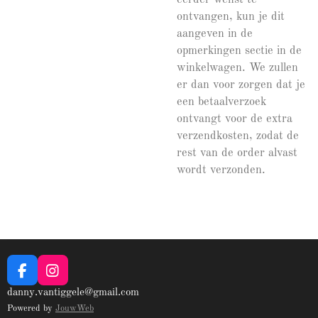
ontvangen, kun je dit
aangeven in de
opmerkingen sectie in de
winkelwagen. We zullen
er dan voor zorgen dat je
een betaalverzoek
ontvangt voor de extra
verzendkosten, zodat de
rest van de order alvast
wordt verzonden.
F
I
a
n
danny.vantiggele@gmail.com
c
s
Powered by
JouwWeb
e
t